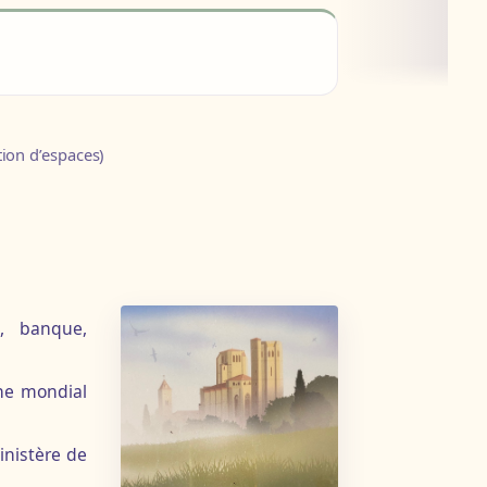
tion d’espaces)
c, banque,
ine mondial
inistère de