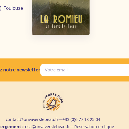
), Toulouse
Email
z notre newsletter
contact@onvaverslebeau.fr
—
+33 (0)6 77 18 25 04
ergement :
resa@onvaverslebeau.fr
—
Réservation en ligne