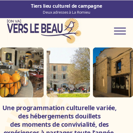
Aller au contenu principal
Tiers lieu culturel de campagne
Deux adresses à La Romieu
Ouvrir 
Tiers lieu culturel de campag
Une programmation culturelle variée,
des hébergements douillets
des moments de convivialité, des
expériences à partager toute l’année.