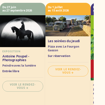
Du 27 juin
Du 1 juillet
Du 3 aoû
au 27 septembre 2026
au 15 août 2026
au 30 s
Les soirées du Jeudi
Pizza avec Le Fourgon
Gascon
EXPOSITION
Antoine Poupel -
Sur réservation
Photographies
Peindre avec la lumière
VOIR LE RENDEZ-
Entrée libre
VOUS
VOIR LE RENDEZ-
AUTRE
VOUS
Lauréat
de la G
"Trois fo
Laurine