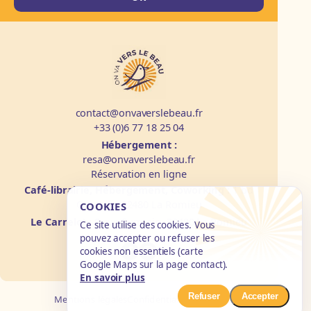
contact@onvaverslebeau.fr
+33 (0)6 77 18 25 04
Hébergement :
resa@onvaverslebeau.fr
Réservation en ligne
Café-librairie, Hébergement, Coworking :
1 bd
Quintilla, 32480 La Romieu
COOKIES
Le Carrelot :
9 rue Surmain, 32480 La Romieu
Ce site utilise des cookies. Vous
pouvez accepter ou refuser les
cookies non essentiels (carte
Google Maps sur la page contact).
En savoir plus
Refuser
Accepter
Mentions légales
Confidentialité
Cookies